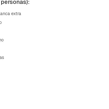
 personas):
lanca extra
o
no
cas