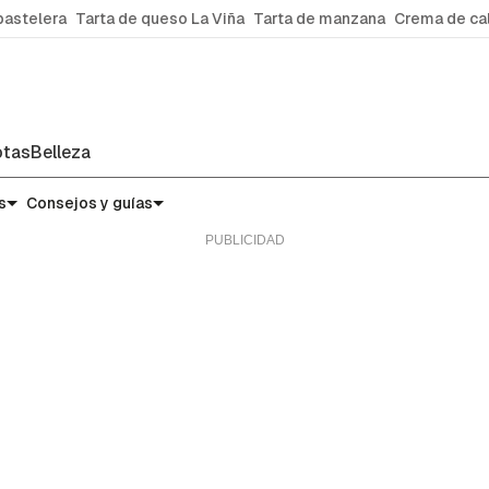
pastelera
Tarta de queso La Viña
Tarta de manzana
Crema de ca
tas
Belleza
s
Consejos y guías