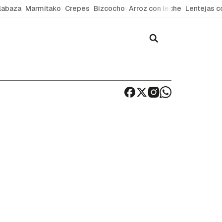
labaza
Marmitako
Crepes
Bizcocho
Arroz con leche
Lentejas c