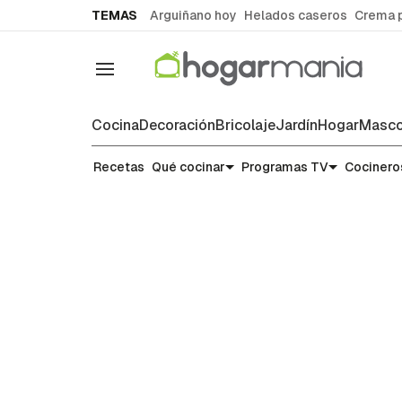
common.go-to-content
TEMAS
Arguiñano hoy
Helados caseros
Crema 
Navegación
Cocina
Decoración
Bricolaje
Jardín
Hogar
Masco
Recetas
Recetas
Qué cocinar
Programas TV
Cocinero