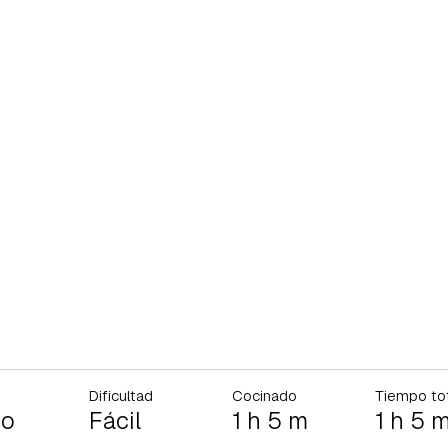
Dificultad
Cocinado
Tiempo to
io
Fácil
1 h 5 m
1 h 5 