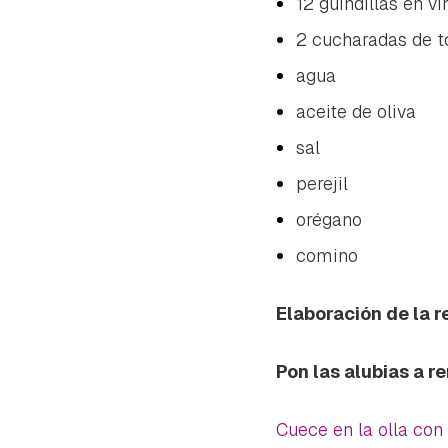
12 guindillas en vi
2 cucharadas de 
agua
aceite de oliva
sal
perejil
orégano
comino
Elaboración de la r
Pon las alubias a r
Cuece en la olla con 