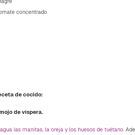
nagre
tomate concentrado
eceta de cocido:
emojo de víspera.
agua las manitas, la oreja y los huesos de tuétano
. Ad