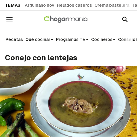
common.go-to-content
TEMAS
Arguiñano hoy
Helados caseros
Crema pastelera
Ta
Navegación
Recetas
Recetas
Qué cocinar
Programas TV
Cocineros
Consejos
Conejo con lentejas