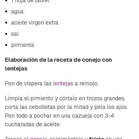
1 hoja de laurel
agua
aceite virgen extra
sal
pimienta
Elaboración de la receta de conejo con
lentejas
Pon de víspera las
lentejas
a remojo.
Limpia el pimiento y córtalo en trozos grandes,
Guardar como favorito
Contenido enviado
corta las cebolletas por la mitad y pela los ajos.
Para poder guardar como favorito, primero has de
Pon todo a pochar en una cazuela con 3-4
Gracias por suscribirte a nuestro boletín.
iniciar sesión con tu cuenta de Hogarmanía.
cucharadas de aceite.
ACEPTAR
INICIAR SESIÓN
CANCELAR