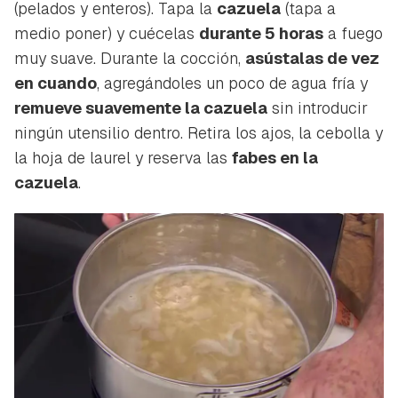
(pelados y enteros). Tapa la
cazuela
(tapa a
medio poner) y cuécelas
durante 5 horas
a fuego
muy suave. Durante la cocción,
asústalas de vez
en cuando
, agregándoles un poco de agua fría y
Guardar como favorito
remueve suavemente la cazuela
sin introducir
Contenido enviado
ningún utensilio dentro. Retira los ajos, la cebolla y
Para poder guardar como favorito, primero has de
Gracias por suscribirte a nuestro boletín.
la hoja de laurel y reserva las
fabes en la
iniciar sesión con tu cuenta de Hogarmanía.
cazuela
.
ACEPTAR
INICIAR SESIÓN
CANCELAR