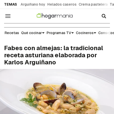
common.go-to-content
TEMAS
Arguiñano hoy
Helados caseros
Crema pastelera
Ta
Navegación
Recetas
Recetas
Qué cocinar
Programas TV
Cocineros
Consejos
Fabes con almejas: la tradicional
receta asturiana elaborada por
Karlos Arguiñano