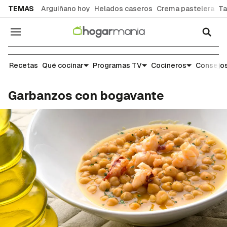
common.go-to-content
TEMAS
Arguiñano hoy
Helados caseros
Crema pastelera
Ta
Navegación
Recetas
Recetas
Qué cocinar
Programas TV
Cocineros
Consejos
Garbanzos con bogavante