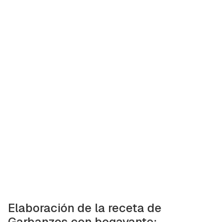
iniciar sesión con tu cuenta de Hogarmanía.
ACEPTAR
INICIAR SESIÓN
CANCELAR
Elaboración de la receta de
Garbanzos con bogavante: