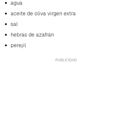
agua
aceite de oliva virgen extra
sal
hebras de azafrán
perejil
Guardar como favorito
Contenido enviado
Para poder guardar como favorito, primero has de
Gracias por suscribirte a nuestro boletín.