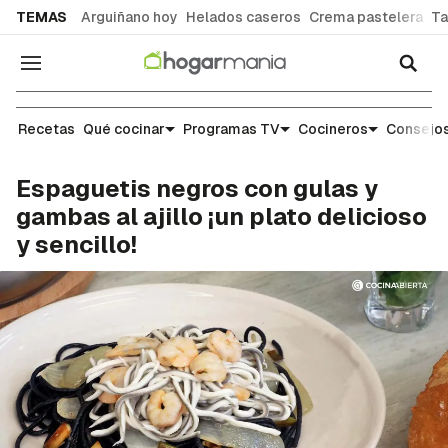
common.go-to-content
TEMAS
Arguiñano hoy
Helados caseros
Crema pastelera
Ta
Navegación
Recetas
Recetas
Qué cocinar
Programas TV
Cocineros
Consejos
Espaguetis negros con gulas y
gambas al ajillo ¡un plato delicioso
y sencillo!