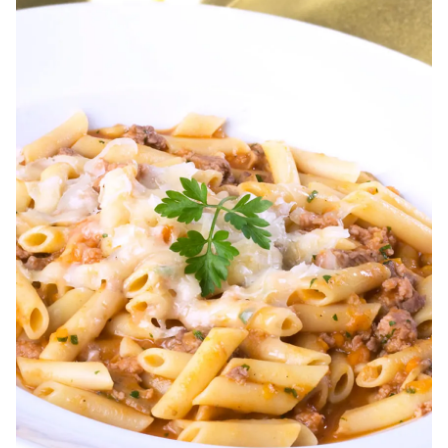
Guardar como favorito
Contenido enviado
Para poder guardar como favorito, primero has de
Gracias por suscribirte a nuestro boletín.
iniciar sesión con tu cuenta de Hogarmanía.
ACEPTAR
INICIAR SESIÓN
CANCELAR