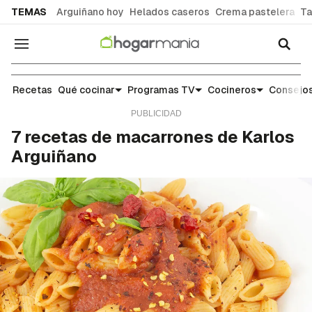
common.go-to-content
TEMAS
Arguiñano hoy
Helados caseros
Crema pastelera
Ta
Navegación
Recetas
Recetas
Qué cocinar
Programas TV
Cocineros
Consejos
7 recetas de macarrones de Karlos
Arguiñano