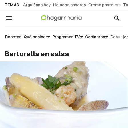
common.go-to-content
TEMAS
Arguiñano hoy
Helados caseros
Crema pastelera
Ta
Navegación
Recetas
Recetas
Qué cocinar
Programas TV
Cocineros
Consejos
Bertorella en salsa