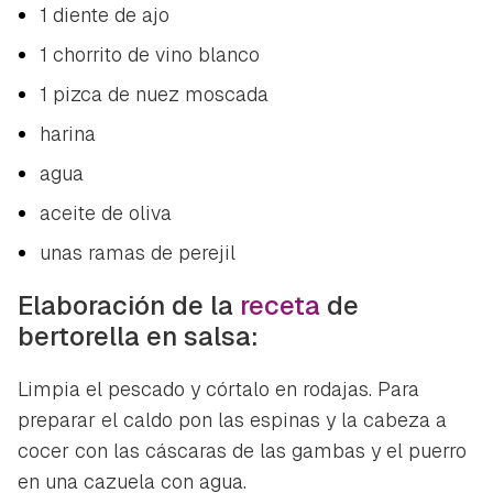
1 diente de ajo
1 chorrito de vino blanco
1 pizca de nuez moscada
harina
agua
aceite de oliva
unas ramas de perejil
Elaboración de la
receta
de
bertorella en salsa:
Guardar como favorito
Contenido enviado
Limpia el pescado y córtalo en rodajas. Para
Para poder guardar como favorito, primero has de
preparar el caldo pon las espinas y la cabeza a
Gracias por suscribirte a nuestro boletín.
iniciar sesión con tu cuenta de Hogarmanía.
cocer con las cáscaras de las gambas y el puerro
en una cazuela con agua.
ACEPTAR