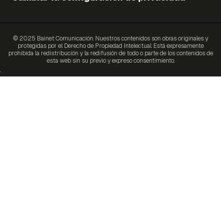
© 2025 Bainet Comunicación. Nuestros contenidos son obras originales y
protegidas por el Derecho de Propiedad Intelectual. Está expresamente
prohibida la redistribución y la redifusión de todo o parte de los contenidos de
esta web sin su previo y expreso consentimiento.