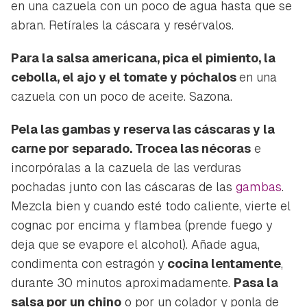
en una cazuela con un poco de agua hasta que se
Guardar como favorito
Contenido enviado
abran. Retírales la cáscara y resérvalos.
Para poder guardar como favorito, primero has de
Gracias por suscribirte a nuestro boletín.
iniciar sesión con tu cuenta de Hogarmanía.
Para la salsa americana, pica el pimiento, la
cebolla, el ajo y el tomate y póchalos
en una
ACEPTAR
INICIAR SESIÓN
CANCELAR
cazuela con un poco de aceite. Sazona.
Pela las gambas y reserva las cáscaras y la
carne por separado. Trocea las nécoras
e
incorpóralas a la cazuela de las verduras
pochadas junto con las cáscaras de las
gambas
.
Mezcla bien y cuando esté todo caliente, vierte el
cognac por encima y flambea (prende fuego y
deja que se evapore el alcohol). Añade agua,
condimenta con estragón y
cocina lentamente
,
durante 30 minutos aproximadamente.
Pasa la
salsa por un chino
o por un colador y ponla de