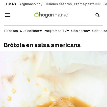
common.go-to-content
TEMAS
Arguiñano hoy
Helados caseros
Crema pastelera
Ta
Navegación
Recetas
Recetas
Qué cocinar
Programas TV
Cocineros
Consejos
Brótola en salsa americana