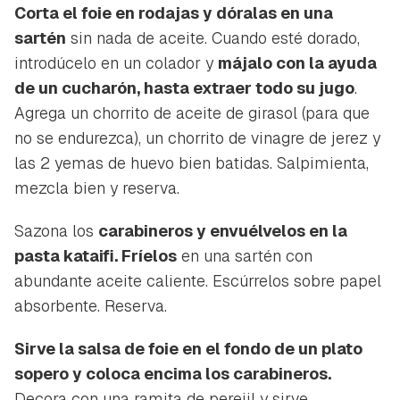
Contenido enviado
Corta el foie en rodajas y dóralas en una
Para poder guardar como favorito, primero has de
sartén
sin nada de aceite. Cuando esté dorado,
Gracias por suscribirte a nuestro boletín.
iniciar sesión con tu cuenta de Hogarmanía.
introdúcelo en un colador y
májalo con la ayuda
de un cucharón, hasta extraer todo su jugo
.
ACEPTAR
INICIAR SESIÓN
CANCELAR
Agrega un chorrito de aceite de girasol (para que
no se endurezca), un chorrito de vinagre de jerez y
las 2 yemas de huevo bien batidas. Salpimienta,
mezcla bien y reserva.
Sazona los
carabineros y envuélvelos en la
pasta kataifi. Fríelos
en una sartén con
abundante aceite caliente. Escúrrelos sobre papel
absorbente. Reserva.
Sirve la salsa de foie en el fondo de un plato
sopero y coloca encima los carabineros.
Decora con una ramita de perejil y sirve.