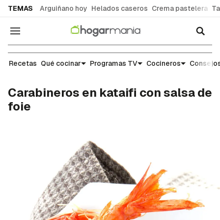
common.go-to-content
TEMAS
Arguiñano hoy
Helados caseros
Crema pastelera
Ta
Navegación
Recetas
Recetas
Qué cocinar
Programas TV
Cocineros
Consejos
Carabineros en kataifi con salsa de
foie