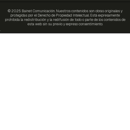
© 2025 Bainet Comunicación. Nuestros contenidos son obras originales y
protegidas por el Derecho de Propiedad Intelectual. Está expresamente
prohibida la redistribución y la redifusión de todo o parte de los contenidos de
esta web sin su previo y expreso consentimiento.