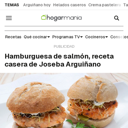
common.go-to-content
TEMAS
Arguiñano hoy
Helados caseros
Crema pastelera
Ta
Navegación
Recetas
Recetas
Qué cocinar
Programas TV
Cocineros
Consejos
Hamburguesa de salmón, receta
casera de Joseba Arguiñano