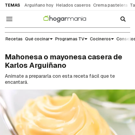
common.go-to-content
TEMAS
Arguiñano hoy
Helados caseros
Crema pastelera
Ta
Navegación
Recetas
Recetas
Qué cocinar
Programas TV
Cocineros
Consejos
Mahonesa o mayonesa casera de
Karlos Arguiñano
Anímate a prepararla con esta receta fácil que te
encantará.