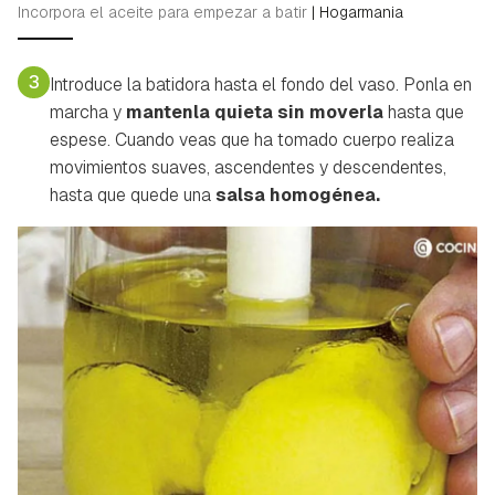
Incorpora el aceite para empezar a batir
|
Hogarmania
3
Introduce la batidora hasta el fondo del vaso. Ponla en
marcha y
mantenla quieta sin moverla
hasta que
espese. Cuando veas que ha tomado cuerpo realiza
movimientos suaves, ascendentes y descendentes,
hasta que quede una
salsa homogénea.
Guardar como favorito
Contenido enviado
Para poder guardar como favorito, primero has de
Gracias por suscribirte a nuestro boletín.
iniciar sesión con tu cuenta de Hogarmanía.