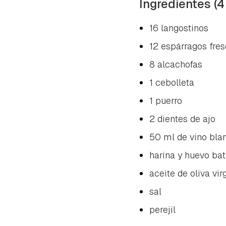
Ingredientes (4
16 langostinos
12 espárragos fre
8 alcachofas
1 cebolleta
1 puerro
2 dientes de ajo
50 ml de vino bla
harina y huevo bat
aceite de oliva vir
sal
perejil