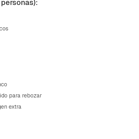
 personas):
scos
nco
ido para rebozar
gen extra