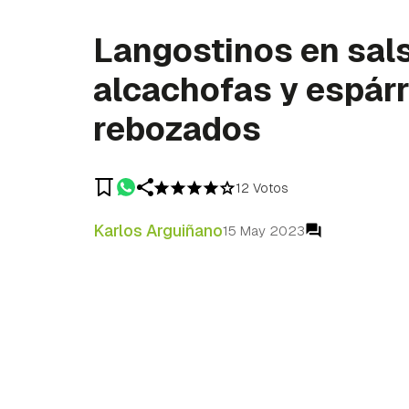
Langostinos en sal
alcachofas y espár
rebozados
12 Votos
Karlos Arguiñano
15 May 2023