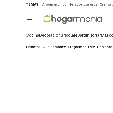
common.go-to-content
TEMAS
Arguiñano hoy
Helados caseros
Crema 
Navegación
Cocina
Decoración
Bricolaje
Jardín
Hogar
Masco
Recetas
Recetas
Qué cocinar
Programas TV
Cocinero