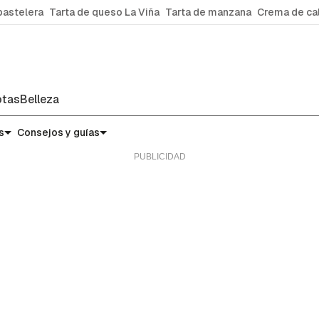
pastelera
Tarta de queso La Viña
Tarta de manzana
Crema de ca
tas
Belleza
s
Consejos y guías