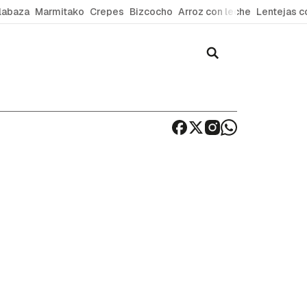
labaza
Marmitako
Crepes
Bizcocho
Arroz con leche
Lentejas c