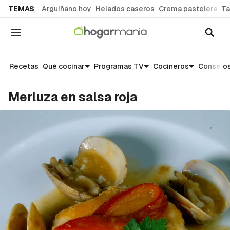
common.go-to-content
TEMAS
Arguiñano hoy
Helados caseros
Crema pastelera
Ta
Navegación
Recetas
Recetas
Qué cocinar
Programas TV
Cocineros
Consejos
Merluza en salsa roja