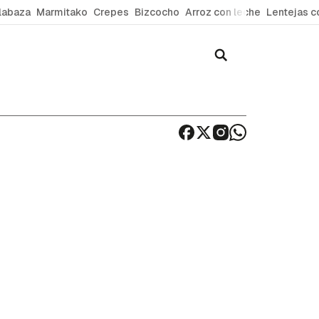
labaza
Marmitako
Crepes
Bizcocho
Arroz con leche
Lentejas c