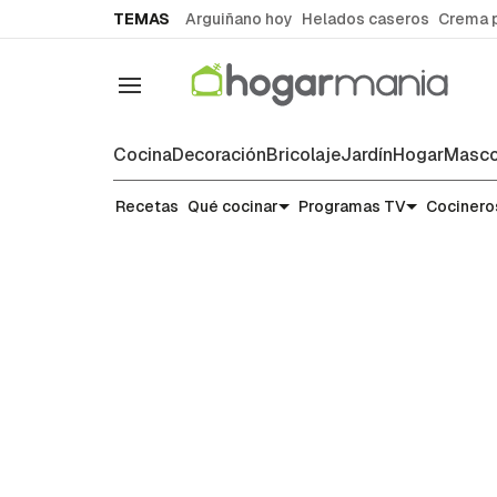
common.go-to-content
TEMAS
Arguiñano hoy
Helados caseros
Crema 
Navegación
Cocina
Decoración
Bricolaje
Jardín
Hogar
Masco
Recetas
Recetas
Qué cocinar
Programas TV
Cocinero