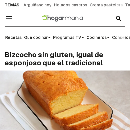
common.go-to-content
TEMAS
Arguiñano hoy
Helados caseros
Crema pastelera
Ta
Navegación
Recetas
Recetas
Qué cocinar
Programas TV
Cocineros
Consejos
Bizcocho sin gluten, igual de
esponjoso que el tradicional