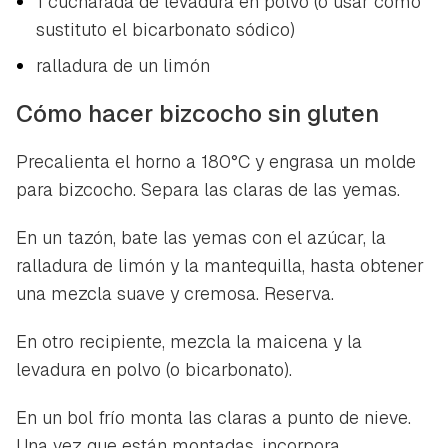
1 cucharada de levadura en polvo (o usar como
sustituto el bicarbonato sódico)
ralladura de un limón
Cómo hacer bizcocho sin gluten
Guardar como favorito
Precalienta el horno a 180°C y engrasa un molde
Contenido enviado
para bizcocho. Separa las claras de las yemas.
Para poder guardar como favorito, primero has de
Gracias por suscribirte a nuestro boletín.
iniciar sesión con tu cuenta de Hogarmanía.
En un tazón, bate las yemas con el azúcar, la
ACEPTAR
ralladura de limón y la mantequilla, hasta obtener
INICIAR SESIÓN
CANCELAR
una mezcla suave y cremosa. Reserva.
En otro recipiente, mezcla la maicena y la
levadura en polvo (o bicarbonato).
En un bol frío monta las claras a punto de nieve.
Una vez que están montadas, incorpora