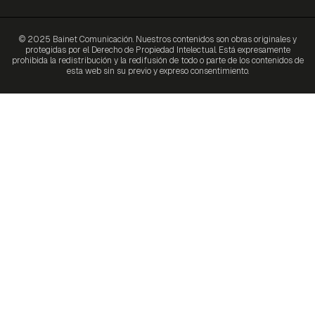
© 2025 Bainet Comunicación. Nuestros contenidos son obras originales y
protegidas por el Derecho de Propiedad Intelectual. Está expresamente
prohibida la redistribución y la redifusión de todo o parte de los contenidos de
esta web sin su previo y expreso consentimiento.