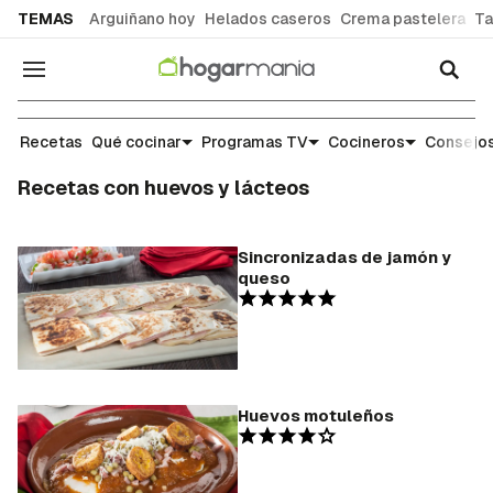
common.go-to-content
TEMAS
Arguiñano hoy
Helados caseros
Crema pastelera
Ta
Navegación
Recetas
Qué cocinar
Programas TV
Cocineros
Consejos
Recetas con huevos y lácteos
Sincronizadas de jamón y
queso
Huevos motuleños