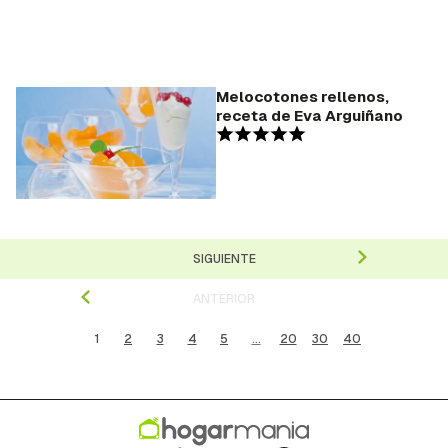
Melocotones rellenos,
receta de Eva Arguiñano
SIGUIENTE
ANTERIOR
1
2
3
4
5
...
20
30
40