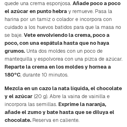
quede una crema esponjosa.
Añade poco a poco
el azúcar en punto hebra
y remueve. Pasa la
harina por un tamiz o colador e incorpora con
cuidado a los huevos batidos para que la masa no
se baje.
Vete envolviendo la crema, poco a
poco, con una espátula hasta que no haya
grumos.
Unta dos moldes con un poco de
mantequilla y espolvorea con una pizca de azúcar.
Reparte la crema en los moldes y hornea a
180ºC
, durante 10 minutos.
Mezcla en un cazo la nata líquida, el chocolate
y el azúcar
(20 g). Abre la vaina de vainilla e
incorpora las semillas.
Exprime la naranja,
Guardar como favorito
Contenido enviado
añade el zumo y bate hasta que se diluya el
Para poder guardar como favorito, primero has de
chocolate.
Reserva en caliente.
Gracias por suscribirte a nuestro boletín.
iniciar sesión con tu cuenta de Hogarmanía.