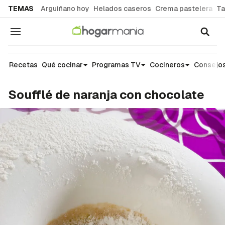
common.go-to-content
TEMAS
Arguiñano hoy
Helados caseros
Crema pastelera
Ta
Navegación
Recetas
Recetas
Qué cocinar
Programas TV
Cocineros
Consejos
Soufflé de naranja con chocolate