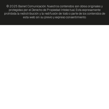
© 2025 Bainet Comunicación. Nuestros contenidos son obras originales y
protegidas por el Derecho de Propiedad Intelectual. Está expresamente
prohibida la redistribución y la redifusión de todo o parte de los contenidos de
esta web sin su previo y expreso consentimiento.