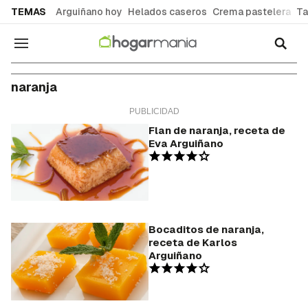
common.go-to-content
TEMAS
Arguiñano hoy
Helados caseros
Crema pastelera
Ta
Navegación
naranja
Flan de naranja, receta de
Eva Arguiñano
Bocaditos de naranja,
receta de Karlos
Arguiñano