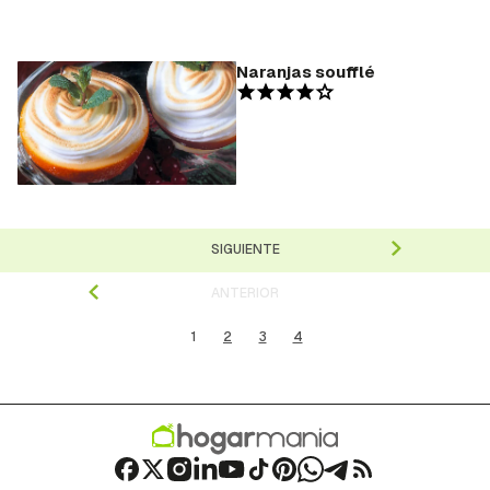
Naranjas soufflé
SIGUIENTE
ANTERIOR
1
2
3
4