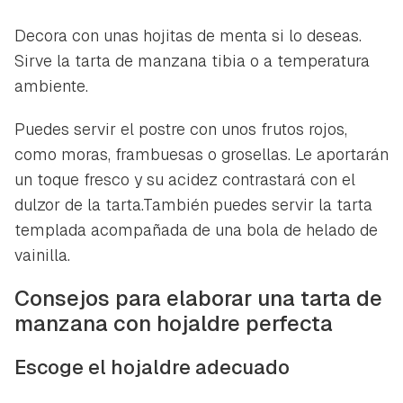
Para poder guardar como favorito, primero has de
Gracias por suscribirte a nuestro boletín.
iniciar sesión con tu cuenta de Hogarmanía.
Decora con unas hojitas de menta si lo deseas.
Sirve la tarta de manzana tibia o a temperatura
ACEPTAR
INICIAR SESIÓN
CANCELAR
ambiente.
Puedes servir el postre con unos frutos rojos,
como moras, frambuesas o grosellas. Le aportarán
un toque fresco y su acidez contrastará con el
dulzor de la tarta.También puedes servir la tarta
templada acompañada de una bola de helado de
vainilla.
Consejos para elaborar una tarta de
manzana con hojaldre perfecta
Escoge el hojaldre adecuado