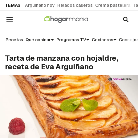
common.go-to-content
TEMAS
Arguiñano hoy
Helados caseros
Crema pastelera
Ta
Navegación
Recetas
Recetas
Qué cocinar
Programas TV
Cocineros
Consejos
Tarta de manzana con hojaldre,
receta de Eva Arguiñano