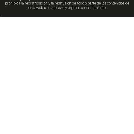
prohibida la redistribución y la redifusión de todo o parte de los contenidos de
esta web sin su previo y expreso consentimiento.