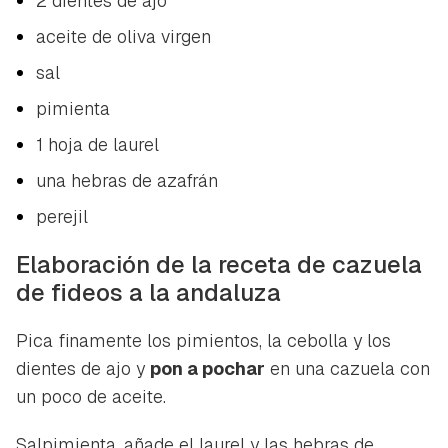
2 dientes de ajo
aceite de oliva virgen
sal
pimienta
1 hoja de laurel
una hebras de azafrán
perejil
Elaboración de la receta de cazuela
de fideos a la andaluza
Guardar como favorito
Contenido enviado
Pica finamente los pimientos, la cebolla y los
Para poder guardar como favorito, primero has de
Gracias por suscribirte a nuestro boletín.
dientes de ajo y
pon a pochar
en una cazuela con
iniciar sesión con tu cuenta de Hogarmanía.
un poco de aceite.
ACEPTAR
INICIAR SESIÓN
CANCELAR
Salpimienta, añade el laurel y las hebras de