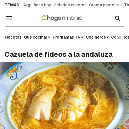
common.go-to-content
TEMAS
Arguiñano hoy
Helados caseros
Crema pastelera
Ta
Navegación
Recetas
Recetas
Qué cocinar
Programas TV
Cocineros
Consejos
Cazuela de fideos a la andaluza