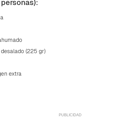
 personas):
za
 ahumado
 desalado (225 gr)
gen extra