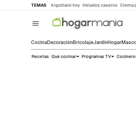
common.go-to-content
TEMAS
Arguiñano hoy
Helados caseros
Crema 
Navegación
Cocina
Decoración
Bricolaje
Jardín
Hogar
Masco
Recetas
Recetas
Qué cocinar
Programas TV
Cocinero