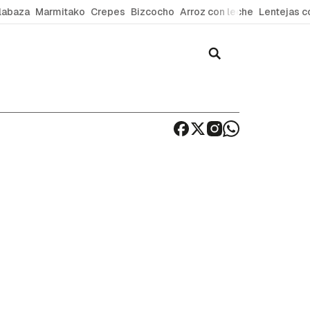
labaza
Marmitako
Crepes
Bizcocho
Arroz con leche
Lentejas c