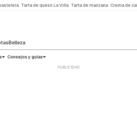
pastelera
Tarta de queso La Viña
Tarta de manzana
Crema de ca
tas
Belleza
s
Consejos y guías