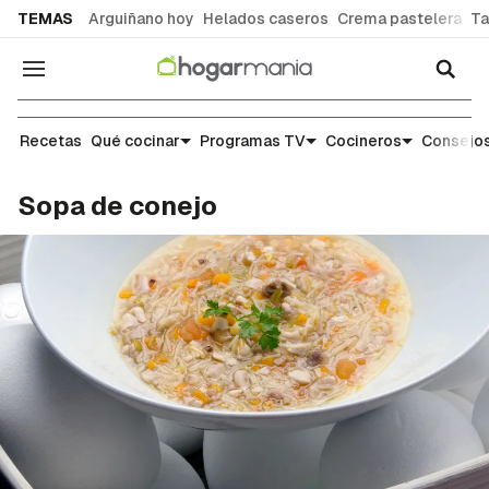
common.go-to-content
TEMAS
Arguiñano hoy
Helados caseros
Crema pastelera
Ta
Navegación
Recetas
Recetas
Qué cocinar
Programas TV
Cocineros
Consejos
Sopa de conejo