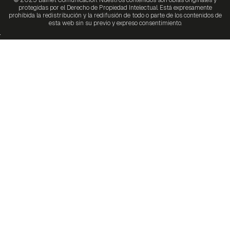
protegidas por el Derecho de Propiedad Intelectual. Está expresamente
prohibida la redistribución y la redifusión de todo o parte de los contenidos de
esta web sin su previo y expreso consentimiento.