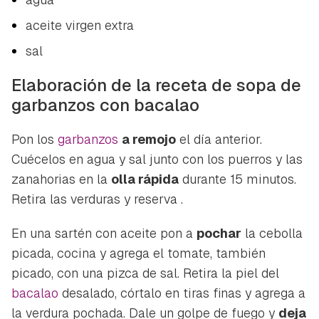
aceite virgen extra
sal
Elaboración de la receta de sopa de
garbanzos con bacalao
Pon los
garbanzos
a remojo
el día anterior.
Cuécelos en agua y sal junto con los puerros y las
zanahorias en la
olla rápida
durante 15 minutos.
Retira las verduras y reserva .
Guardar como favorito
Contenido enviado
En una sartén con aceite pon a
pochar
la cebolla
Para poder guardar como favorito, primero has de
Gracias por suscribirte a nuestro boletín.
picada, cocina y agrega el tomate, también
iniciar sesión con tu cuenta de Hogarmanía.
picado, con una pizca de sal. Retira la piel del
ACEPTAR
bacalao
desalado, córtalo en tiras finas y agrega a
INICIAR SESIÓN
CANCELAR
la verdura pochada. Dale un golpe de fuego y
deja