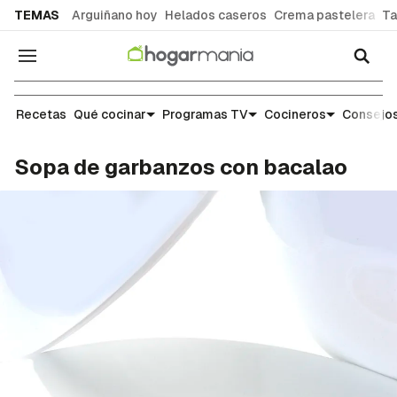
common.go-to-content
TEMAS
Arguiñano hoy
Helados caseros
Crema pastelera
Ta
Navegación
Recetas
Recetas
Qué cocinar
Programas TV
Cocineros
Consejos
Sopa de garbanzos con bacalao