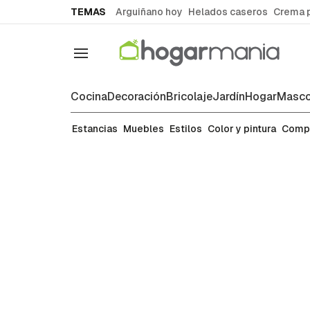
common.go-to-content
TEMAS
Arguiñano hoy
Helados caseros
Crema 
Navegación
Cocina
Decoración
Bricolaje
Jardín
Hogar
Masco
Ideas para decorar cada estanci
Estancias
Muebles
Estilos
Color y pintura
Comp