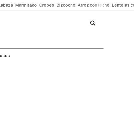
labaza
Marmitako
Crepes
Bizcocho
Arroz con leche
Lentejas c
rio y más
mosos