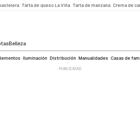
pastelera
Tarta de queso La Viña
Tarta de manzana
Crema de ca
tas
Belleza
a de tu casa: salón, baño, cocina, dormito
lementos
Iluminación
Distribución
Manualidades
Casas de fa