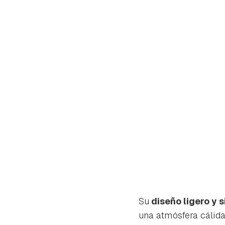
Gua
Su
diseño ligero y 
una atmósfera cálida
Para 