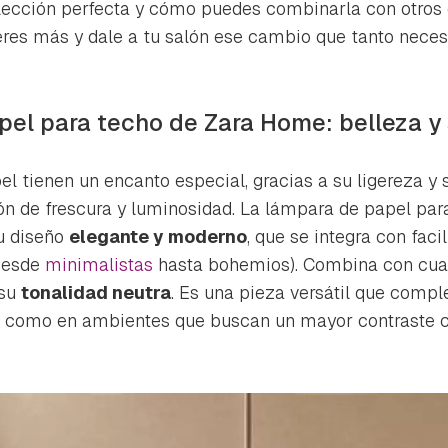
ta de Hogarmanía.
elección perfecta y cómo puedes combinarla con otros
eres más y dale a tu salón ese cambio que tanto neces
ACEPTAR
INICIAR SESIÓN
CANCELAR
el para techo de Zara Home: belleza y 
l tienen un encanto especial, gracias a su ligereza y
n de frescura y luminosidad. La lámpara de papel par
u diseño
elegante y moderno
, que se integra con faci
(desde
minimalistas
hasta bohemios). Combina con cual
 su
tonalidad neutra
. Es una pieza versátil que comp
 como en ambientes que buscan un mayor contraste 