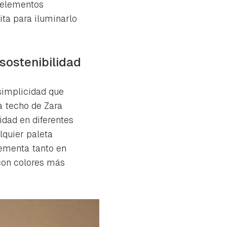
 elementos
ita para iluminarlo
sostenibilidad
 simplicidad que
a techo de Zara
lidad en diferentes
quier paleta
lementa tanto en
con colores más