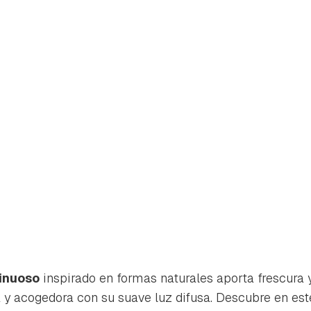
rdar como favorito
Contenido enviado
sinuoso
inspirado en formas naturales aporta frescura 
 y acogedora con su suave luz difusa. Descubre en est
poder guardar como favorito, primero has de iniciar sesión con 
Gracias por suscribirte a nuestro boletín.