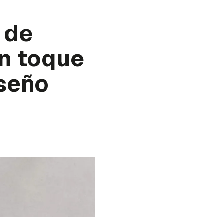
 de
un toque
nseño