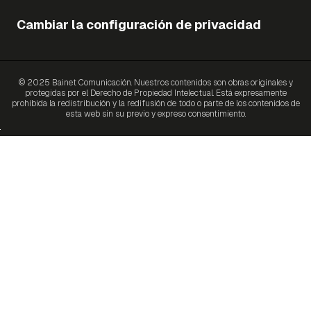
Cambiar la configuración de privacidad
© 2025 Bainet Comunicación. Nuestros contenidos son obras originales y
protegidas por el Derecho de Propiedad Intelectual. Está expresamente
prohibida la redistribución y la redifusión de todo o parte de los contenidos de
esta web sin su previo y expreso consentimiento.