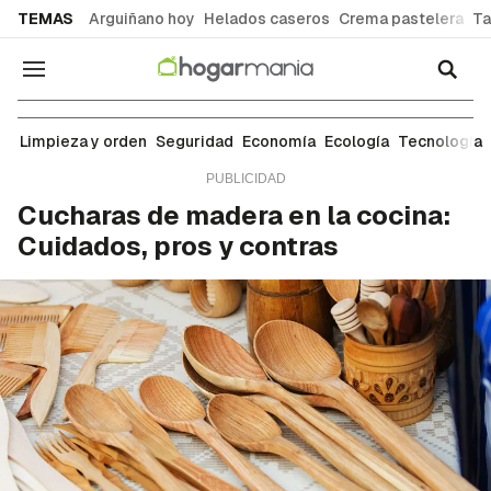
common.go-to-content
TEMAS
Arguiñano hoy
Helados caseros
Crema pastelera
Ta
Navegación
Limpieza y orden
Limpieza y orden
Seguridad
Economía
Ecología
Tecnología
Cucharas de madera en la cocina:
Cuidados, pros y contras