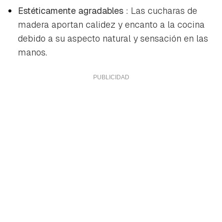
Estéticamente agradables
: Las cucharas de
madera aportan calidez y encanto a la cocina
debido a su aspecto natural y sensación en las
manos.
Guardar como favorito
Contenido enviado
Para poder guardar como favorito, primero has de
Gracias por suscribirte a nuestro boletín.
iniciar sesión con tu cuenta de Hogarmanía.
ACEPTAR
INICIAR SESIÓN
CANCELAR