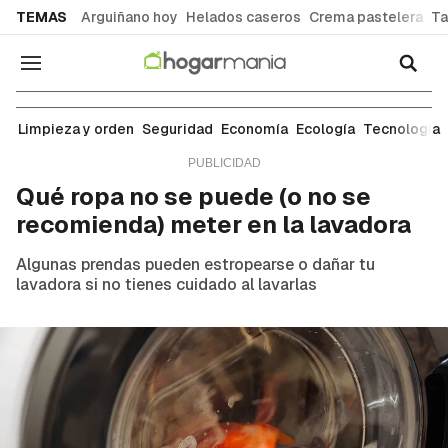
common.go-to-content
TEMAS
Arguiñano hoy
Helados caseros
Crema pastelera
Ta
Navegación
Limpieza y orden
Limpieza y orden
Seguridad
Economía
Ecología
Tecnología
Qué ropa no se puede (o no se
recomienda) meter en la lavadora
Algunas prendas pueden estropearse o dañar tu
lavadora si no tienes cuidado al lavarlas