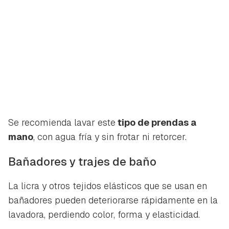
Se recomienda lavar este
tipo de prendas a
mano
, con agua fría y sin frotar ni retorcer.
Bañadores y trajes de baño
Guardar como favorito
Contenido enviado
La licra y otros tejidos elásticos que se usan en
Para poder guardar como favorito, primero has de
bañadores pueden deteriorarse rápidamente en la
Gracias por suscribirte a nuestro boletín.
iniciar sesión con tu cuenta de Hogarmanía.
lavadora, perdiendo color, forma y elasticidad.