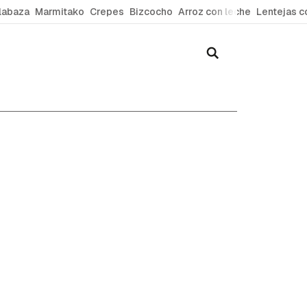
labaza
Marmitako
Crepes
Bizcocho
Arroz con leche
Lentejas c