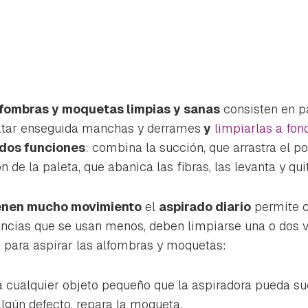
fombras y moquetas limpias y sanas
consisten en p
atar enseguida manchas y derrames
y
limpiarlas a fon
dos funciones
: combina la succión, que arrastra el pol
n de la paleta, que abanica las fibras, las levanta y quit
ienen mucho movimiento
el
aspirado diario
permite c
ancias que se usan menos, deben limpiarse una o dos 
 para aspirar las alfombras y moquetas:
rdar como favorito
Contenido enviado
a cualquier objeto pequeño que la aspiradora pueda suc
poder guardar como favorito, primero has de iniciar sesión con 
algún defecto, repara la moqueta.
Gracias por suscribirte a nuestro boletín.