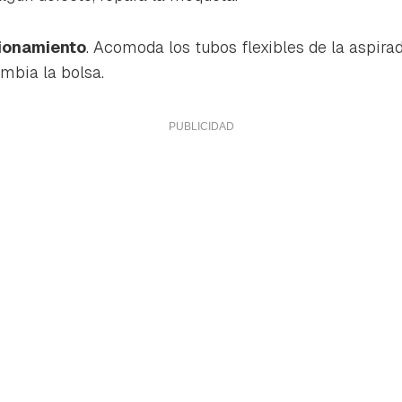
ta de Hogarmanía.
ACEPTAR
ionamiento
. Acomoda los tubos flexibles de la aspirado
INICIAR SESIÓN
CANCELAR
ambia la bolsa.