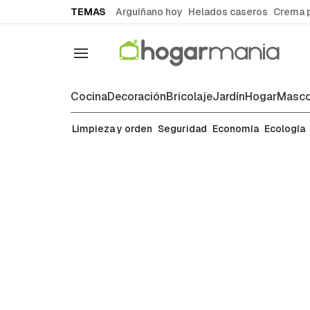
common.go-to-content
TEMAS
Arguiñano hoy
Helados caseros
Crema 
Navegación
Cocina
Decoración
Bricolaje
Jardín
Hogar
Masco
Ropa y tejidos
Limpieza y orden
Seguridad
Economía
Ecología