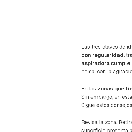
Las tres claves de
al
con regularidad,
tr
aspiradora cumple 
bolsa, con la agitació
En las
zonas que t
Sin embargo, en est
Sigue estos consejos
Gua
Revisa la zona. Retir
Para 
superficie presenta 