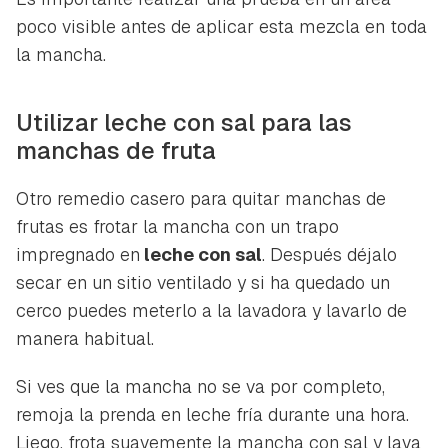
poco visible antes de aplicar esta mezcla en toda
la mancha.
Utilizar leche con sal para las
Guardar como favorito
Contenido enviado
manchas de fruta
Para poder guardar como favorito, primero has de
Gracias por suscribirte a nuestro boletín.
Otro remedio casero para quitar manchas de
iniciar sesión con tu cuenta de Hogarmanía.
frutas es frotar la mancha con un trapo
ACEPTAR
impregnado en
leche con sal
. Después déjalo
INICIAR SESIÓN
CANCELAR
secar en un sitio ventilado y si ha quedado un
cerco puedes meterlo a la lavadora y lavarlo de
manera habitual.
Si ves que la mancha no se va por completo,
remoja la prenda en leche fría durante una hora.
Liego, frota suavemente la mancha con sal y lava