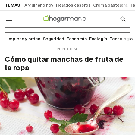
common.go-to-content
TEMAS
Arguiñano hoy
Helados caseros
Crema pastelera
Ta
Navegación
Ropa y tejidos
Limpieza y orden
Seguridad
Economía
Ecología
Tecnología
Cómo quitar manchas de fruta de
la ropa