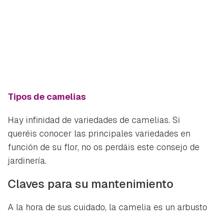
Tipos de camelias
Hay infinidad de variedades de camelias. Si
queréis conocer las principales variedades en
función de su flor, no os perdáis este consejo de
jardinería.
Guardar como favorito
Contenido enviado
Claves para su mantenimiento
Para poder guardar como favorito, primero has de
Gracias por suscribirte a nuestro boletín.
iniciar sesión con tu cuenta de Hogarmanía.
A la hora de sus cuidado, la camelia es un arbusto
ACEPTAR