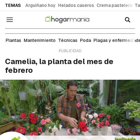
common.go-to-content
TEMAS
Arguiñano hoy
Helados caseros
Crema pastelera
Ta
Navegación
Plantas
Plantas
Mantenimiento
Técnicas
Poda
Plagas y enfermedad
Camelia, la planta del mes de
febrero