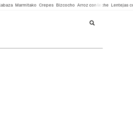
labaza
Marmitako
Crepes
Bizcocho
Arroz con leche
Lentejas c