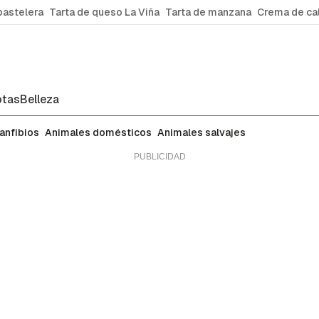
pastelera
Tarta de queso La Viña
Tarta de manzana
Crema de ca
tas
Belleza
 anfibios
Animales domésticos
Animales salvajes