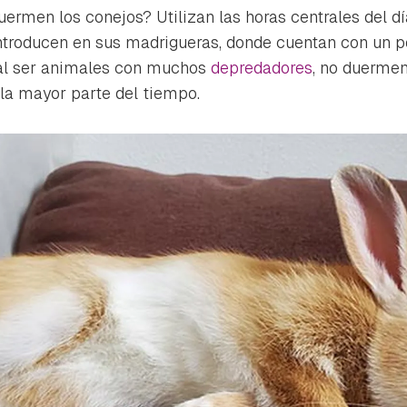
ta de Hogarmanía.
ermen los conejos? Utilizan las horas centrales del d
ntroducen en sus madrigueras, donde cuentan con un po
ACEPTAR
INICIAR SESIÓN
CANCELAR
al ser animales con muchos
depredadores
, no duerme
la mayor parte del tiempo.