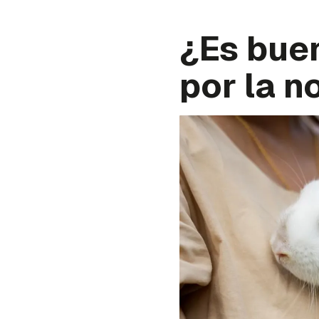
¿Es buen
por la n