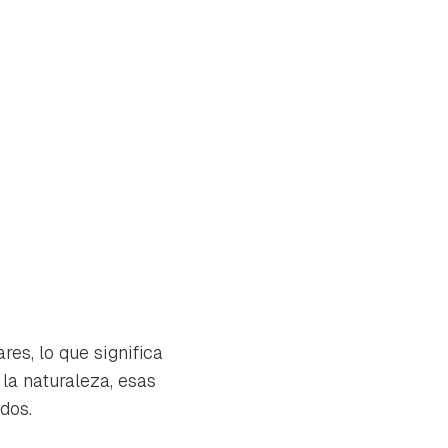
es, lo que significa
la naturaleza, esas
dos.
tu