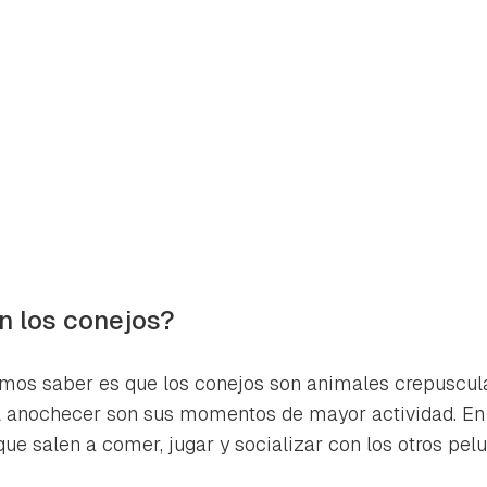
 los conejos?
os saber es que los conejos son animales crepuscular
l anochecer son sus momentos de mayor actividad. En 
rdar como favorito
Contenido enviado
que salen a comer, jugar y socializar con los otros pelu
poder guardar como favorito, primero has de iniciar sesión con 
Gracias por suscribirte a nuestro boletín.