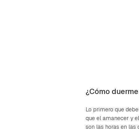
¿Cómo duermen
Lo primero que debem
que el amanecer y e
Gua
son las horas en las 
Para 