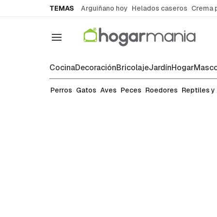
common.go-to-content
TEMAS
Arguiñano hoy
Helados caseros
Crema 
Navegación
Cocina
Decoración
Bricolaje
Jardín
Hogar
Masco
Roedores
Perros
Gatos
Aves
Peces
Roedores
Reptiles y