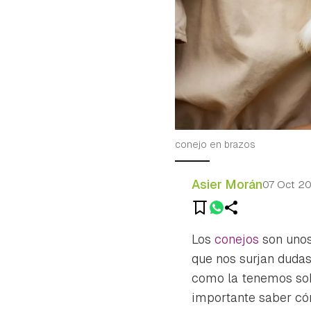
conejo en brazos
Asier Morán
07 Oct 2
Los
conejos
son unos
que nos surjan dudas
como la tenemos sobr
importante saber cóm