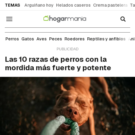
common.go-to-content
TEMAS
Arguiñano hoy
Helados caseros
Crema pastelera
Ta
Navegación
Razas
Perros
Gatos
Aves
Peces
Roedores
Reptiles y anfibios
An
Las 10 razas de perros con la
mordida más fuerte y potente