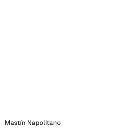
ACEPTAR
INICIAR SESIÓN
CANCELAR
Mastín Napolitano