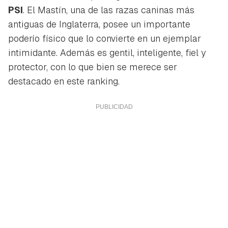
PSI
. El Mastín, una de las razas caninas más
antiguas de Inglaterra, posee un importante
poderío físico que lo convierte en un ejemplar
intimidante. Además es gentil, inteligente, fiel y
protector, con lo que bien se merece ser
destacado en este ranking.
Guardar como favorito
Contenido enviado
Para poder guardar como favorito, primero has de
Gracias por suscribirte a nuestro boletín.
iniciar sesión con tu cuenta de Hogarmanía.