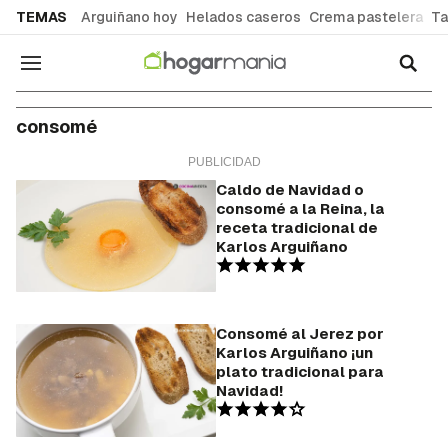
common.go-to-content
TEMAS
Arguiñano hoy
Helados caseros
Crema pastelera
Ta
Navegación
consomé
Caldo de Navidad o
consomé a la Reina, la
receta tradicional de
Karlos Arguiñano
Consomé al Jerez por
Karlos Arguiñano ¡un
plato tradicional para
Navidad!