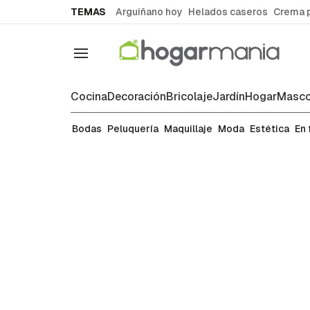
common.go-to-content
TEMAS
Arguiñano hoy
Helados caseros
Crema 
Navegación
Cocina
Decoración
Bricolaje
Jardín
Hogar
Masco
Estética
Bodas
Peluquería
Maquillaje
Moda
Estética
En