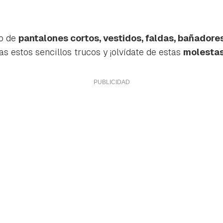
ta de Hogarmanía.
ACEPTAR
INICIAR SESIÓN
CANCELAR
so de
pantalones cortos, vestidos, faldas, bañadores
as estos sencillos trucos y ¡olvídate de estas
molestas