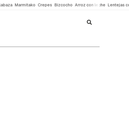
labaza
Marmitako
Crepes
Bizcocho
Arroz con leche
Lentejas c