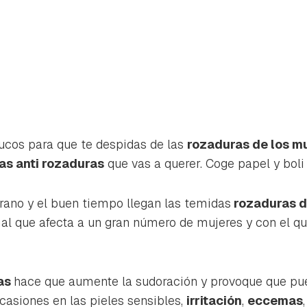
ucos para que te despidas de las
rozaduras de los m
as anti rozaduras
que vas a querer. Coge papel y boli 
erano y el buen tiempo llegan las temidas
rozaduras de
al que afecta a un gran número de mujeres y con el que
rdar como favorito
Contenido enviado
nas
hace que aumente la sudoración y provoque que pue
poder guardar como favorito, primero has de iniciar sesión con 
casiones en las pieles sensibles,
irritación
,
eccemas
Gracias por suscribirte a nuestro boletín.