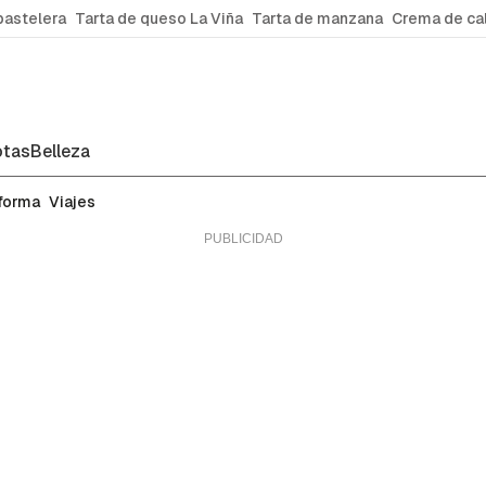
pastelera
Tarta de queso La Viña
Tarta de manzana
Crema de ca
tas
Belleza
 forma
Viajes