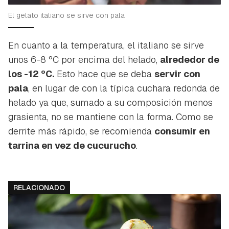
El gelato italiano se sirve con pala
En cuanto a la temperatura, el italiano se sirve
Guardar como favorito
Contenido enviado
unos 6-8 ºC por encima del helado,
alrededor de
Para poder guardar como favorito, primero has de
los -12 ºC.
Esto hace que se deba
servir con
Gracias por suscribirte a nuestro boletín.
iniciar sesión con tu cuenta de Hogarmanía.
pala
, en lugar de con la típica cuchara redonda de
helado ya que, sumado a su composición menos
ACEPTAR
INICIAR SESIÓN
CANCELAR
grasienta, no se mantiene con la forma. Como se
derrite más rápido, se recomienda
consumir en
tarrina en vez de cucurucho
.
RELACIONADO