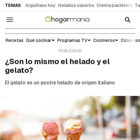
common.go-to-content
TEMAS
Arguiñano hoy
Helados caseros
Crema pastelera
Ta
Navegación
Noticias y tendencias gastronómicas
Recetas
Qué cocinar
Programas TV
Cocineros
Consejos
¿Son lo mismo el helado y el
gelato?
El
gelato
es un postre helado de origen italiano