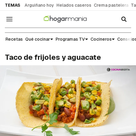
common.go-to-content
TEMAS
Arguiñano hoy
Helados caseros
Crema pastelera
Ta
Navegación
Recetas
Recetas
Qué cocinar
Programas TV
Cocineros
Consejos
Taco de frijoles y aguacate