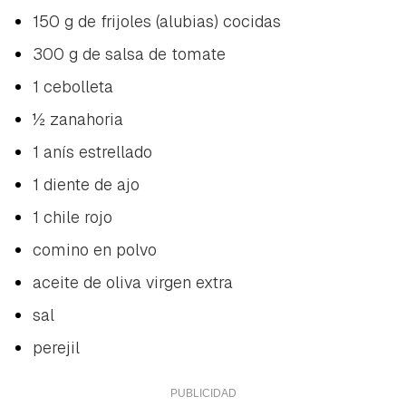
150 g de frijoles (alubias) cocidas
300 g de salsa de tomate
1 cebolleta
½ zanahoria
1 anís estrellado
1 diente de ajo
1 chile rojo
comino en polvo
aceite de oliva virgen extra
sal
perejil
Guardar como favorito
Contenido enviado
Para poder guardar como favorito, primero has de