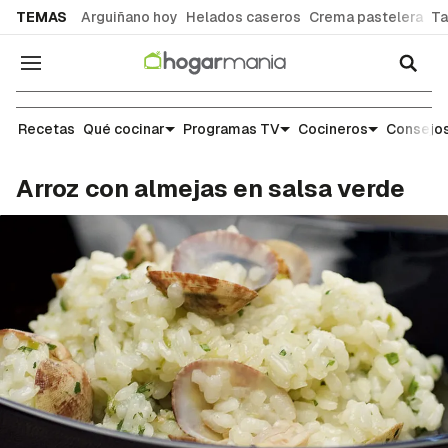
common.go-to-content
TEMAS
Arguiñano hoy
Helados caseros
Crema pastelera
Ta
Navegación
Recetas
Recetas
Qué cocinar
Programas TV
Cocineros
Consejos
Arroz con almejas en salsa verde