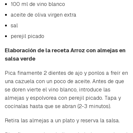
100 ml de vino blanco
aceite de oliva virgen extra
sal
perejil picado
Elaboración de la receta Arroz con almejas en
salsa verde
Pica finamente 2 dientes de ajo y ponlos a freír en
una cazuela con un poco de aceite. Antes de que
se doren vierte el vino blanco, introduce las
Guardar como favorito
almejas y espolvorea con perejil picado. Tapa y
Contenido enviado
cocínalas hasta que se abran (2-3 minutos).
Para poder guardar como favorito, primero has de
Gracias por suscribirte a nuestro boletín.
iniciar sesión con tu cuenta de Hogarmanía.
Retira las almejas a un plato y reserva la salsa.
ACEPTAR