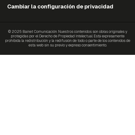
Cambiar la configuración de privacidad
© 2025 Bainet Comunicación. Nuestros contenidos son obras originales y
protegidas por el Derecho de Propiedad Intelectual. Está expresamente
prohibida la redistribución y la redifusión de todo o parte de los contenidos de
esta web sin su previo y expreso consentimiento.