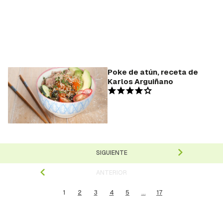
Poke de atún, receta de
Karlos Arguiñano
SIGUIENTE
ANTERIOR
1
2
3
4
5
...
17