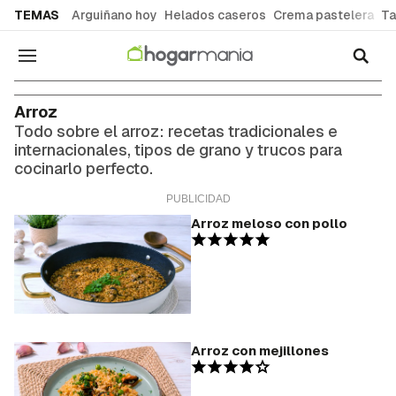
common.go-to-content
TEMAS
Arguiñano hoy
Helados caseros
Crema pastelera
Ta
Navegación
Arroz
Todo sobre el arroz: recetas tradicionales e
internacionales, tipos de grano y trucos para
cocinarlo perfecto.
Arroz meloso con pollo
Arroz con mejillones