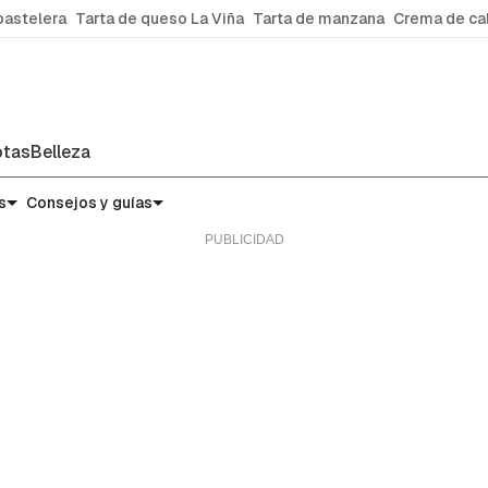
pastelera
Tarta de queso La Viña
Tarta de manzana
Crema de ca
tas
Belleza
s
Consejos y guías