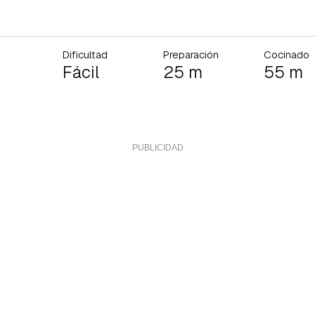
Dificultad
Preparación
Cocinado
Fácil
25 m
55 m
rdar como favorito
Contenido enviado
poder guardar como favorito, primero has de iniciar sesión con 
Gracias por suscribirte a nuestro boletín.