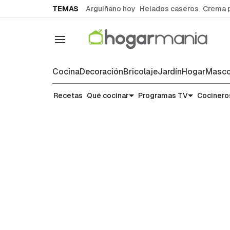
common.go-to-content
TEMAS
Arguiñano hoy
Helados caseros
Crema 
Navegación
Cocina
Decoración
Bricolaje
Jardín
Hogar
Masco
Recetas
Recetas
Qué cocinar
Programas TV
Cocinero