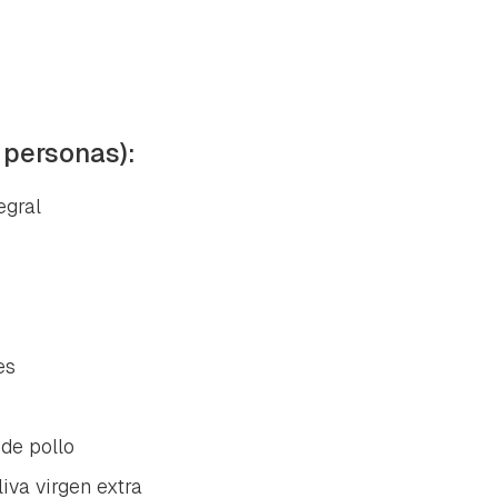
 personas):
egral
es
 de pollo
iva virgen extra