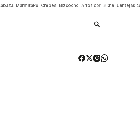
labaza
Marmitako
Crepes
Bizcocho
Arroz con leche
Lentejas c