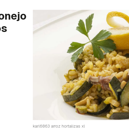
conejo
os
karl6863 arroz hortalizas xl