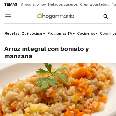
common.go-to-content
TEMAS
Arguiñano hoy
Helados caseros
Crema pastelera
Ta
Navegación
Recetas
Recetas
Qué cocinar
Programas TV
Cocineros
Consejos
Arroz integral con boniato y
manzana