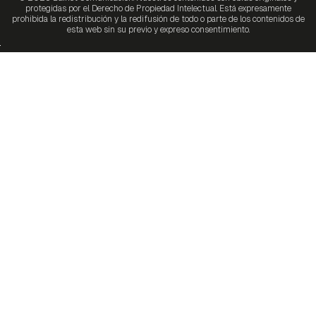
protegidas por el Derecho de Propiedad Intelectual. Está expresamente
prohibida la redistribución y la redifusión de todo o parte de los contenidos de
esta web sin su previo y expreso consentimiento.