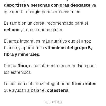
Para poder guardar como favorito, primero has de
deportista y personas con gran desgaste
ya
Gracias por suscribirte a nuestro boletín.
iniciar sesión con tu cuenta de Hogarmanía.
que aporta energía para ser consumida.
ACEPTAR
INICIAR SESIÓN
CANCELAR
Es también un cereal recomendado para el
celíaco
ya que no tiene gluten.
El arroz integral es más nutritivo que el arroz
blanco y aporta más
vitaminas del grupo B,
fibra y minerales
.
Por su
fibra
, es un alimento recomendado para
los estreñidos.
La cáscara del arroz integral tiene
fitosteroles
que ayudan a bajar el
colesterol
.