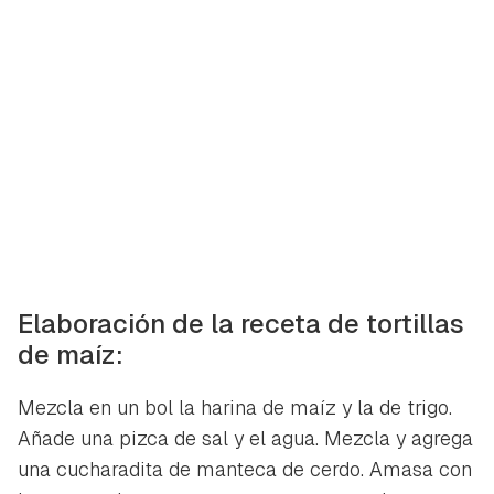
Guardar como favorito
Contenido enviado
Para poder guardar como favorito, primero has de
Gracias por suscribirte a nuestro boletín.
iniciar sesión con tu cuenta de Hogarmanía.
ACEPTAR
INICIAR SESIÓN
CANCELAR
Elaboración de la receta de tortillas
de maíz:
Mezcla en un bol la harina de maíz y la de trigo.
Añade una pizca de sal y el agua. Mezcla y agrega
una cucharadita de manteca de cerdo. Amasa con