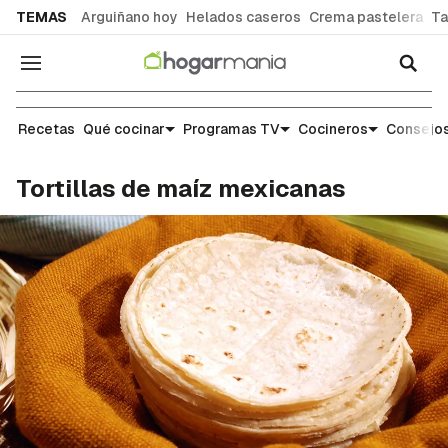
common.go-to-content
TEMAS
Arguiñano hoy
Helados caseros
Crema pastelera
Ta
Navegación
Recetas
Recetas
Qué cocinar
Programas TV
Cocineros
Consejos
Tortillas de maíz mexicanas