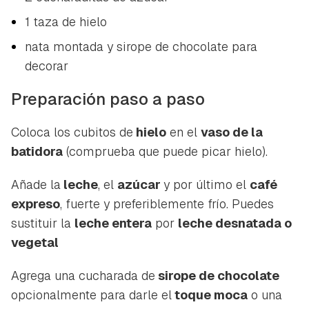
1 taza de hielo
nata montada y sirope de chocolate para
decorar
Preparación paso a paso
Coloca los cubitos de
hielo
en el
vaso de la
batidora
(comprueba que puede picar hielo).
Añade la
leche
, el
azúcar
y por último el
café
expreso
, fuerte y preferiblemente frío. Puedes
sustituir la
leche entera
por
leche desnatada o
vegetal
Guardar como favorito
Contenido enviado
Agrega una cucharada de
sirope de chocolate
Para poder guardar como favorito, primero has de
Gracias por suscribirte a nuestro boletín.
opcionalmente para darle el
toque moca
o una
iniciar sesión con tu cuenta de Hogarmanía.