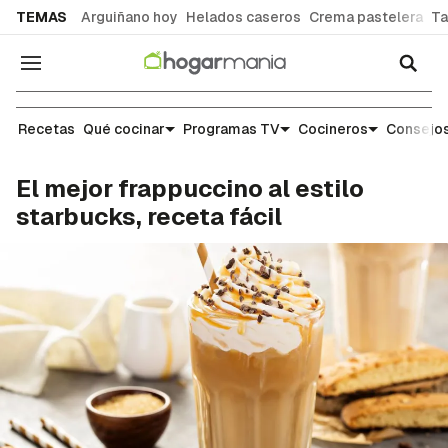
common.go-to-content
TEMAS
Arguiñano hoy
Helados caseros
Crema pastelera
Ta
Navegación
Recetas
Recetas
Qué cocinar
Programas TV
Cocineros
Consejos
El mejor frappuccino al estilo
starbucks, receta fácil