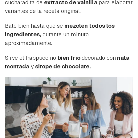
cucharadita de
extracto de vainilla
para elaborar
ACEPTAR
INICIAR SESIÓN
CANCELAR
variantes de la receta original.
Bate bien hasta que se
mezclen todos los
ingredientes,
durante un minuto
aproximadamente.
Sirve el frappuccino
bien frío
decorado con
nata
montada
y
sirope de chocolate.