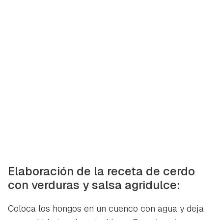
Guardar como favorito
Contenido enviado
Para poder guardar como favorito, primero has de
Gracias por suscribirte a nuestro boletín.
iniciar sesión con tu cuenta de Hogarmanía.
ACEPTAR
INICIAR SESIÓN
CANCELAR
Elaboración de la receta de cerdo
con verduras y salsa agridulce:
Coloca los hongos en un cuenco con agua y deja