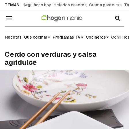
common.go-to-content
TEMAS
Arguiñano hoy
Helados caseros
Crema pastelera
Ta
Navegación
Recetas
Recetas
Qué cocinar
Programas TV
Cocineros
Consejos
Cerdo con verduras y salsa
agridulce