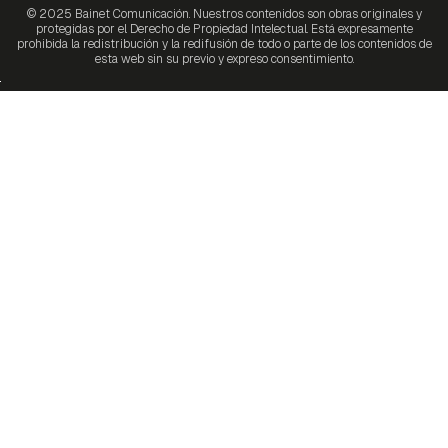
© 2025 Bainet Comunicación. Nuestros contenidos son obras originales y
protegidas por el Derecho de Propiedad Intelectual. Está expresamente
prohibida la redistribución y la redifusión de todo o parte de los contenidos de
esta web sin su previo y expreso consentimiento.