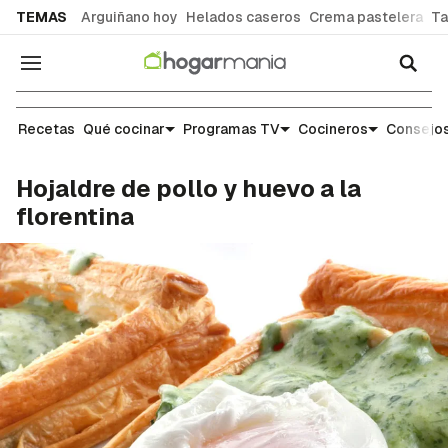
common.go-to-content
TEMAS
Arguiñano hoy
Helados caseros
Crema pastelera
Ta
Navegación
Recetas
Recetas
Qué cocinar
Programas TV
Cocineros
Consejos
Hojaldre de pollo y huevo a la
florentina