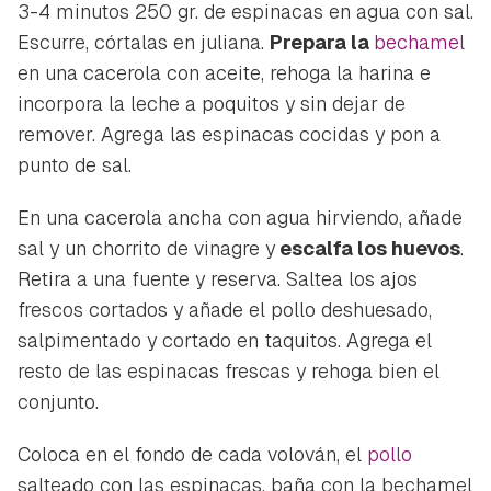
3-4 minutos 250 gr. de espinacas en agua con sal.
Para poder guardar como favorito, primero has de
Gracias por suscribirte a nuestro boletín.
Escurre, córtalas en juliana.
Prepara la
bechamel
iniciar sesión con tu cuenta de Hogarmanía.
en una cacerola con aceite, rehoga la harina e
ACEPTAR
incorpora la leche a poquitos y sin dejar de
INICIAR SESIÓN
CANCELAR
remover. Agrega las espinacas cocidas y pon a
punto de sal.
En una cacerola ancha con agua hirviendo, añade
sal y un chorrito de vinagre y
escalfa los huevos
.
Retira a una fuente y reserva. Saltea los ajos
frescos cortados y añade el pollo deshuesado,
salpimentado y cortado en taquitos. Agrega el
resto de las espinacas frescas y rehoga bien el
conjunto.
Coloca en el fondo de cada volován, el
pollo
salteado con las espinacas, baña con la bechamel