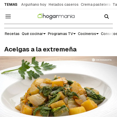
common.go-to-content
TEMAS
Arguiñano hoy
Helados caseros
Crema pastelera
Ta
Navegación
Recetas
Recetas
Qué cocinar
Programas TV
Cocineros
Consejos
Acelgas a la extremeña