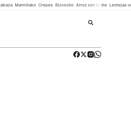
labaza
Marmitako
Crepes
Bizcocho
Arroz con leche
Lentejas c