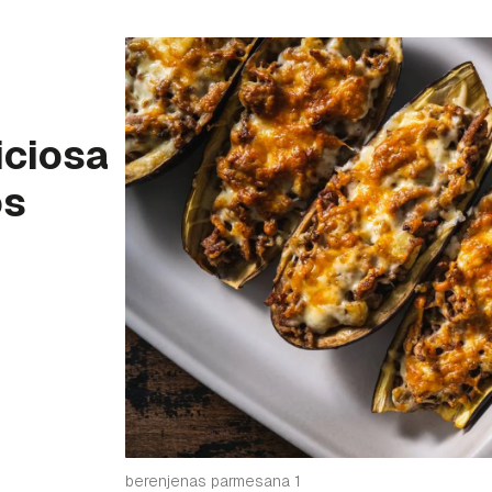
iciosa
os
berenjenas parmesana 1