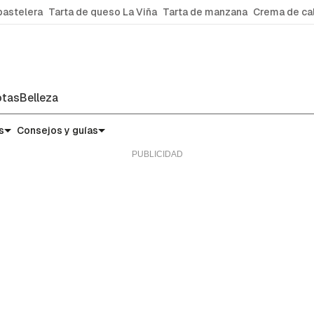
pastelera
Tarta de queso La Viña
Tarta de manzana
Crema de ca
tas
Belleza
s
Consejos y guías