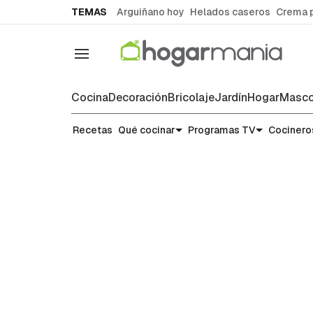
common.go-to-content
TEMAS
Arguiñano hoy
Helados caseros
Crema 
Navegación
Cocina
Decoración
Bricolaje
Jardín
Hogar
Masco
Recetas
Recetas
Qué cocinar
Programas TV
Cocinero