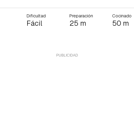
Dificultad
Preparación
Cocinado
Fácil
25 m
50 m
rdar como favorito
Contenido enviado
poder guardar como favorito, primero has de iniciar sesión con 
Gracias por suscribirte a nuestro boletín.