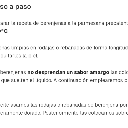
so a paso
ar la receta de berenjenas a la parmesana precalen
0ºC
.
nas limpias en rodajas o rebanadas de forma longitudi
quitarles la piel.
s berenjenas
no desprendan un sabor amargo
las col
a que suelten el líquido. A continuación emplearemos 
eite asamos las rodajas o rebanadas de berenjena por 
igeramente dorado. Posteriormente las colocamos sobr