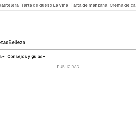
pastelera
Tarta de queso La Viña
Tarta de manzana
Crema de ca
tas
Belleza
s
Consejos y guías