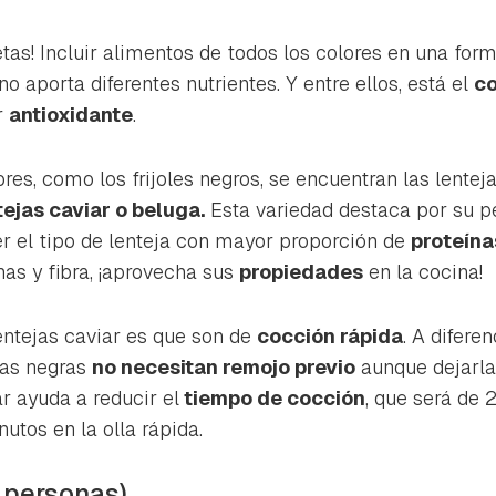
etas! Incluir alimentos de todos los colores en una for
o aporta diferentes nutrientes. Y entre ellos, está el
co
r
antioxidante
.
res, como los frijoles negros, se encuentran las lentej
ejas caviar o beluga.
Esta variedad destaca por su 
ser el tipo de lenteja con mayor proporción de
proteína
nas y fibra, ¡aprovecha sus
propiedades
en la cocina!
lentejas caviar es que son de
cocción rápida
. A difere
jas negras
no necesitan remojo previo
aunque dejarla
r ayuda a reducir el
tiempo de cocción
, que será de 
nutos en la olla rápida.
4 personas)