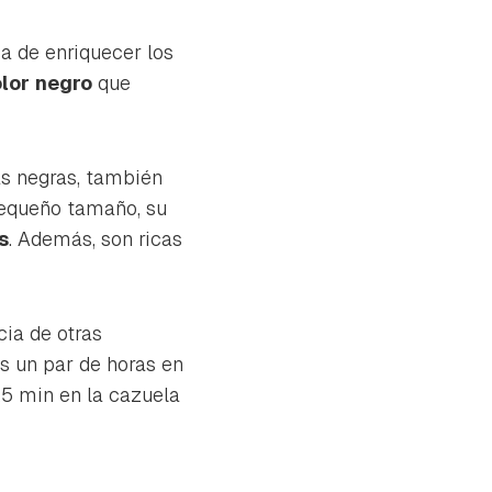
ma de enriquecer los
lor
negro
que
as negras, también
pequeño tamaño, su
s
. Además, son ricas
ncia de otras
s un par de horas en
25 min en la cazuela