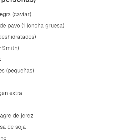
egra (caviar)
de pavo (1 loncha gruesa)
deshidratados)
 Smith)
s
es (pequeñas)
gen extra
agre de jerez
sa de soja
ino