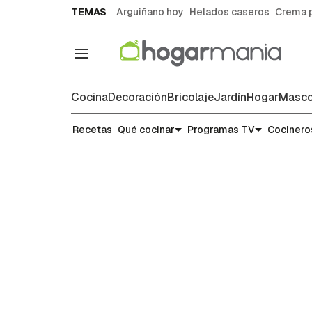
common.go-to-content
TEMAS
Arguiñano hoy
Helados caseros
Crema 
Navegación
Cocina
Decoración
Bricolaje
Jardín
Hogar
Masco
Recetas
Recetas
Qué cocinar
Programas TV
Cocinero