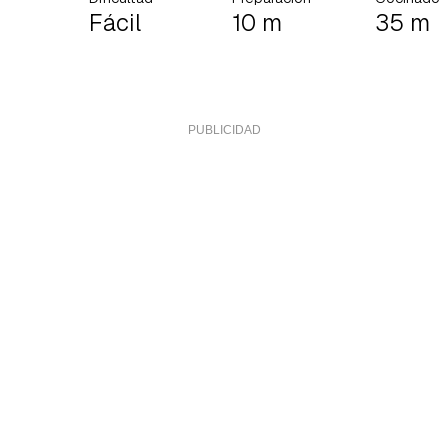
Fácil
10 m
35 m
rdar como favorito
Contenido enviado
poder guardar como favorito, primero has de iniciar sesión con 
Gracias por suscribirte a nuestro boletín.