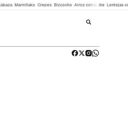
labaza
Marmitako
Crepes
Bizcocho
Arroz con leche
Lentejas c