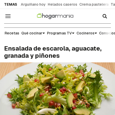
common.go-to-content
TEMAS
Arguiñano hoy
Helados caseros
Crema pastelera
Ta
Navegación
Recetas
Recetas
Qué cocinar
Programas TV
Cocineros
Consejos
Ensalada de escarola, aguacate,
granada y piñones