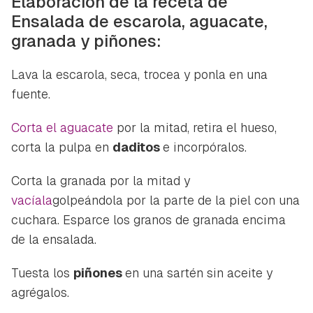
Elaboración de la receta de
Ensalada de escarola, aguacate,
granada y piñones:
Guardar como favorito
Contenido enviado
Lava la escarola, seca, trocea y ponla en una
Para poder guardar como favorito, primero has de
Gracias por suscribirte a nuestro boletín.
fuente.
iniciar sesión con tu cuenta de Hogarmanía.
ACEPTAR
Corta el aguacate
por la mitad, retira el hueso,
INICIAR SESIÓN
CANCELAR
corta la pulpa en
daditos
e incorpóralos.
Corta la granada por la mitad y
vacíala
golpeándola por la parte de la piel con una
cuchara. Esparce los granos de granada encima
de la ensalada.
Tuesta los
piñones
en una sartén sin aceite y
agrégalos.