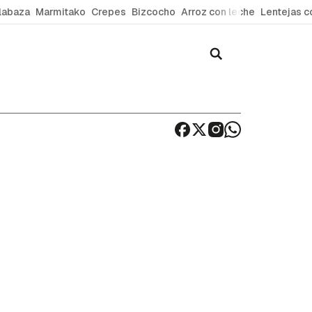
labaza
Marmitako
Crepes
Bizcocho
Arroz con leche
Lentejas c