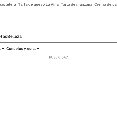
pastelera
Tarta de queso La Viña
Tarta de manzana
Crema de ca
tas
Belleza
s
Consejos y guías