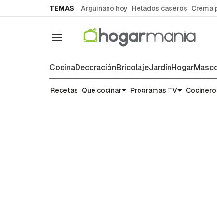
common.go-to-content
TEMAS
Arguiñano hoy
Helados caseros
Crema 
Navegación
Cocina
Decoración
Bricolaje
Jardín
Hogar
Masco
Recetas
Recetas
Qué cocinar
Programas TV
Cocinero