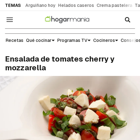
common.go-to-content
TEMAS
Arguiñano hoy
Helados caseros
Crema pastelera
Ta
Navegación
Recetas
Recetas
Qué cocinar
Programas TV
Cocineros
Consejos
Ensalada de tomates cherry y
mozzarella