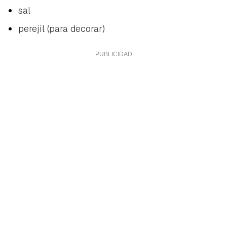
sal
perejil (para decorar)
Guardar como favorito
Contenido enviado
Para poder guardar como favorito, primero has de
Gracias por suscribirte a nuestro boletín.
iniciar sesión con tu cuenta de Hogarmanía.
ACEPTAR
INICIAR SESIÓN
CANCELAR