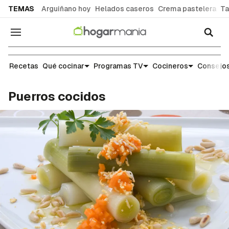
common.go-to-content
TEMAS
Arguiñano hoy
Helados caseros
Crema pastelera
Ta
Navegación
Recetas
Recetas
Qué cocinar
Programas TV
Cocineros
Consejos
Puerros cocidos