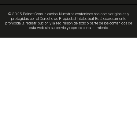
© 2025 Bainet Comunicación. Nuestros contenidos son obras originales y
protegidas por el Derecho de Propiedad Intelectual. Está expresamente
prohibida la redistribución y la redifusión de todo o parte de los contenidos de
esta web sin su previo y expreso consentimiento.